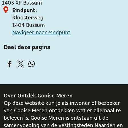
t
1403 XP
Bussum
W
B
Eindpunt:
e
u
Kloosterweg
r
s
1404
Bussum
k
s
Navigeer naar eindpunt
I
u
Deel deze pagina
V
m
m
e
D
D
D
r
e
e
e
h
e
e
e
e
l
l
l
i
Over Ontdek Gooise Meren
d
d
d
d
Op deze website kun je als inwoner of bezoeker
e
e
e
e
van Gooise Meren ontdekken wat er allemaal te
z
z
z
beleven is. Gooise Meren is ontstaan uit de
e
e
e
samenvoeging van de vestingsteden Naarden en
p
p
p