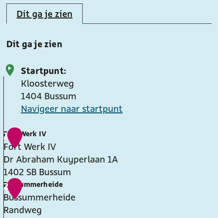
e
Dit ga je zien
Dit ga je zien
Startpunt:
Kloosterweg
1404
Bussum
Navigeer naar startpunt
Fort Werk IV
1
Fort Werk IV
Dr Abraham Kuyperlaan 1A
1402 SB
Bussum
F
Bussummerheide
2
o
Bussummerheide
r
Randweg