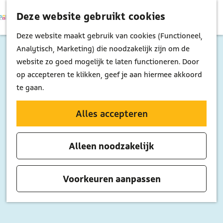
Deze website gebruikt cookies
K
Z
M
a
o
G
Deze website maakt gebruik van cookies (Functioneel,
e
a
e
a
Analytisch, Marketing) die noodzakelijk zijn om de
n
Wandelroute: Wandelen door Bussum
r
k
n
website zo goed mogelijk te laten functioneren. Door
u
t
e
a
op accepteren te klikken, geef je aan hiermee akkoord
n
a
te gaan.
(6,5 km)
r
d
Alles accepteren
Download GPX
e
h
Een wandelroute door stad en natuur. De
Alleen noodzakelijk
o
wandelroute door Bussum brengt je vanuit het
m
centrum via een leuke wandeling naar de hei en
e
Voorkeuren aanpassen
weer terug. Bussum is de moeite waard om per
p
voet te verkennen.
a
g