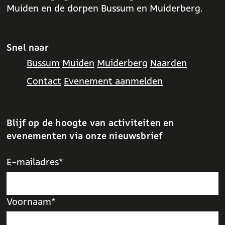
Muiden en de dorpen Bussum en Muiderberg.
a
a
a
g
g
g
i
i
i
Snel naar
n
n
n
a
Bussum
a
a
Muiden
Muiderberg
Naarden
o
o
o
Contact
Evenement aanmelden
p
p
p
F
X
W
a
h
Blijf op de hoogte van activiteiten en
c
a
evenementen via onze nieuwsbrief
e
t
b
s
E-mailadres*
o
A
o
p
k
p
Voornaam*