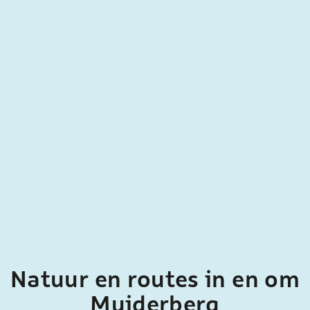
e
Natuur en routes in en om
Muiderberg