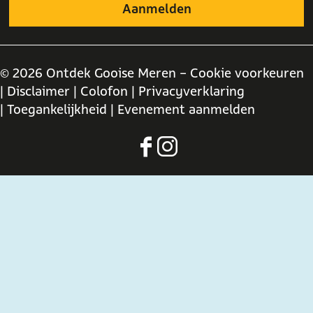
© 2026 Ontdek Gooise Meren -
Cookie voorkeuren
| Disclaimer
| Colofon
| Privacyverklaring
| Toegankelijkheid
| Evenement aanmelden
F
I
a
n
c
s
e
t
b
a
o
g
o
r
k
a
O
m