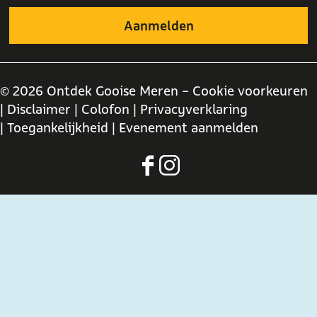
© 2026 Ontdek Gooise Meren -
Cookie voorkeuren
| Disclaimer
| Colofon
| Privacyverklaring
| Toegankelijkheid
| Evenement aanmelden
F
I
a
n
c
s
e
t
b
a
o
g
o
r
k
a