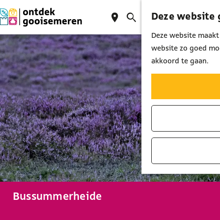
Deze website 
K
Z
M
a
o
G
Deze website maakt 
e
a
e
a
website zo goed moge
n
r
k
n
akkoord te gaan.
u
t
e
a
n
a
r
d
e
h
o
m
e
p
Bussummerheide
a
g