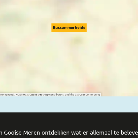
Bussummerheide
na (Hong Kong), NOSTRA, © OpenStreetMap contributors, and the GIS User Community
n Gooise Meren ontdekken wat er allemaal te beleven