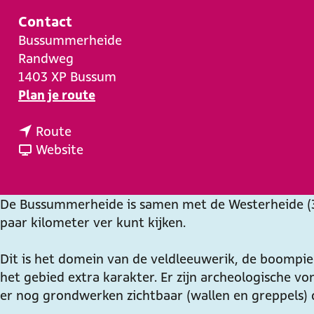
e
Contact
Bussummerheide
Randweg
1403 XP
Bussum
n
Plan je route
a
n
a
Route
a
v
r
Website
a
a
B
r
n
u
B
B
s
De Bussummerheide is samen met de Westerheide (34
u
u
s
paar kilometer ver kunt kijken.
s
s
u
s
s
m
Dit is het domein van de veldleeuwerik, de boompi
u
u
m
het gebied extra karakter. Er zijn archeologische v
m
m
e
er nog grondwerken zichtbaar (wallen en greppels)
m
m
r