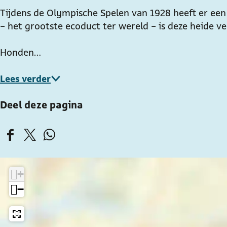
e
e
h
Tijdens de Olympische Spelen van 1928 heeft er een
r
r
e
- het grootste ecoduct ter wereld - is deze heid
h
h
i
e
e
d
Honden…
i
i
e
d
d
Lees verder
e
e
Deel deze pagina
D
D
D
e
e
e
e
e
e
+
l
l
l
−
d
d
d
e
e
e
z
z
z