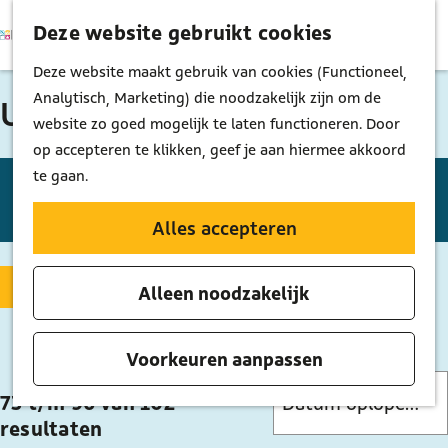
Deze website gebruikt cookies
K
Z
M
a
o
G
Deze website maakt gebruik van cookies (Functioneel,
e
a
e
a
Analytisch, Marketing) die noodzakelijk zijn om de
UITagenda
n
r
k
n
website zo goed mogelijk te laten functioneren. Door
u
t
e
a
op accepteren te klikken, geef je aan hiermee akkoord
n
a
W
W
S
te gaan.
r
a
o
a
Vandaag
Morgen
Dit weekend
K
d
n
r
Alles accepteren
t
i
e
n
t
z
e
h
e
e
Filter
Alleen noodzakelijk
o
s
o
e
e
d
e
m
r
r
a
e
o
k
Voorkeuren aanpassen
t
p
p
S
j
u
73 t/m 96 van 102
a
:
o
e
m
resultaten
g
r