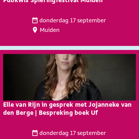
t
a
e
r
P
n
k
donderdag 17 september
u
d
t
Muiden
b
a
i
k
g
n
w
2
F
i
0
r
s
2
a
S
6
n
p
s
i
e
e
s
Elle van Rijn in gesprek met Jojanneke van
r
f
den Berge | Bespreking boek Uf
i
e
n
r
E
g
e
donderdag 17 september
l
f
n