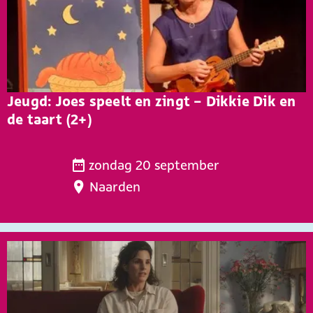
o
u
n
i
d
n
S
e
p
n
Jeugd: Joes speelt en zingt - Dikkie Dik en
i
de taart (2+)
e
r
J
i
zondag 20 september
e
n
Naarden
u
g
g
f
d
e
:
s
J
t
o
i
e
v