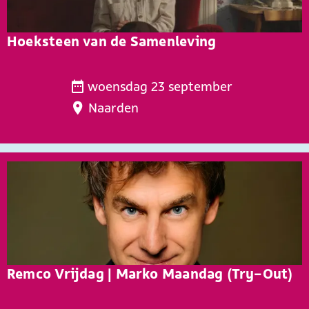
s
a
s
l
Hoeksteen van de Samenleving
p
e
H
e
woensdag 23 september
o
l
Naarden
e
t
k
e
s
n
t
z
e
i
e
n
n
g
v
t
a
-
Remco Vrijdag | Marko Maandag (Try-Out)
n
D
d
i