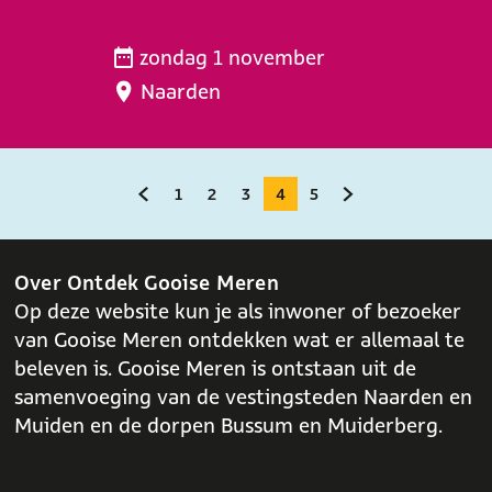
i
H
o
zondag 1 november
a
Naarden
l
v
e
v
1
2
3
4
5
G
G
G
G
H
G
G
a
n
a
a
a
a
u
a
a
h
n
n
n
n
i
n
n
Over Ontdek Gooise Meren
e
Op deze website kun je als inwoner of bezoeker
a
a
a
a
d
a
a
t
van Gooise Meren ontdekken wat er allemaal te
a
a
a
a
i
a
a
G
beleven is. Gooise Meren is ontstaan uit de
r
r
r
r
g
r
r
o
samenvoeging van de vestingsteden Naarden en
o
d
p
p
p
e
p
d
Muiden en de dorpen Bussum en Muiderberg.
i
e
a
a
a
p
a
e
v
g
g
g
a
g
v