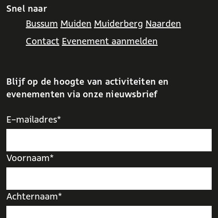
Snel naar
o
i
i
i
g
i
o
Bussum
Muiden
Muiderberg
Naarden
r
n
n
n
i
n
l
Contact
Evenement aanmelden
i
a
a
a
n
a
g
g
a
e
e
n
Blijf op de hoogte van activiteiten en
p
d
evenementen via onze nieuwsbrief
a
e
g
p
E-mailadres*
i
a
n
g
Voornaam*
a
i
n
a
Achternaam*