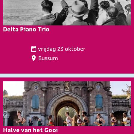
l
m
a
Delta Piano Trio
s
t
D
e
vrijdag 23 oktober
e
r
Bussum
l
c
t
l
a
a
P
s
i
s
a
n
o
T
Halve van het Gooi
r