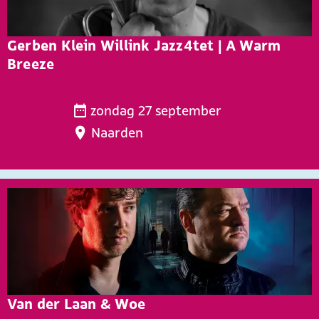
r
a
H
a
Gerben Klein Willink Jazz4tet | A Warm
o
r
Breeze
e
v
G
e
zondag 27 september
e
n
Naarden
r
|
b
M
e
e
n
n
K
s
l
e
e
n
i
m
n
e
Van der Laan & Woe
W
n