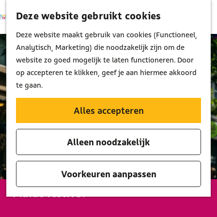
Deze website gebruikt cookies
K
Z
M
a
o
G
Deze website maakt gebruik van cookies (Functioneel,
e
a
e
a
Analytisch, Marketing) die noodzakelijk zijn om de
n
r
k
n
website zo goed mogelijk te laten functioneren. Door
u
t
e
a
op accepteren te klikken, geef je aan hiermee akkoord
n
a
te gaan.
r
d
Alles accepteren
e
h
Alleen noodzakelijk
o
m
e
Voorkeuren aanpassen
p
Fluide festival
a
g