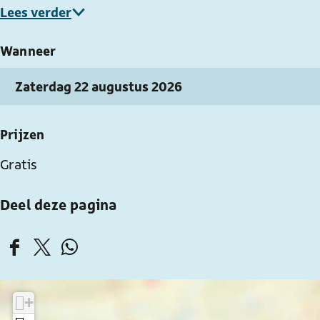
Lees verder
Wanneer
Zaterdag 22 augustus 2026
Prijzen
Gratis
Deel deze pagina
D
D
D
e
e
e
e
e
e
+
l
l
l