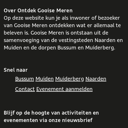
o
A
o
p
Over Ontdek Gooise Meren
k
p
Op deze website kun je als inwoner of bezoeker
van Gooise Meren ontdekken wat er allemaal te
beleven is. Gooise Meren is ontstaan uit de
samenvoeging van de vestingsteden Naarden en
Muiden en de dorpen Bussum en Muiderberg.
Snel naar
Bussum
Muiden
Muiderberg
Naarden
Contact
Evenement aanmelden
Blijf op de hoogte van activiteiten en
evenementen via onze nieuwsbrief