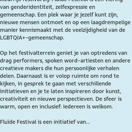
van genderidentiteit, zelfexpressie en
t
e
f
e
t
gemeenschap. Een plek waar je jezelf kunt zijn,
i
s
e
f
i
nieuwe mensen ontmoet en op een laagdrempelige
v
t
s
e
v
manier kennismaakt met de veelzijdigheid van de
a
i
t
s
a
LGBTQIA+-gemeenschap.
l
v
i
t
l
a
v
i
Op het festivalterrein geniet je van optredens van
l
a
v
drag performers, spoken word-artiesten en andere
l
a
creatieve makers die hun persoonlijke verhalen
l
delen. Daarnaast is er volop ruimte om rond te
kijken, in gesprek te gaan met verschillende
initiatieven en je te laten inspireren door kunst,
creativiteit en nieuwe perspectieven. De sfeer is
warm, open en inclusief: iedereen is welkom.
Fluïde Festival is een initiatief van…