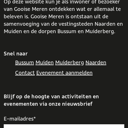
k
p
Op deze website kun je als inwoner of bezoeker
t
n
van Gooise Meren ontdekken wat er allemaal te
i
g
beleven is. Gooise Meren is ontstaan uit de
n
samenvoeging van de vestingsteden Naarden en
g
Muiden en de dorpen Bussum en Muiderberg.
Snel naar
Bussum
Muiden
Muiderberg
Naarden
Contact
Evenement aanmelden
Blijf op de hoogte van activiteiten en
evenementen via onze nieuwsbrief
E-mailadres*