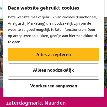
Deze website gebruikt cookies
K
Z
M
a
o
G
Deze website maakt gebruik van cookies (Functioneel,
e
a
e
a
Analytisch, Marketing) die noodzakelijk zijn om de
n
r
k
n
website zo goed mogelijk te laten functioneren. Door
u
t
e
a
op accepteren te klikken, geef je aan hiermee akkoord
n
a
te gaan.
r
d
Alles accepteren
e
h
Alleen noodzakelijk
o
m
e
Voorkeuren aanpassen
p
Markt | Wekelijkse
a
zaterdagmarkt Naarden
g