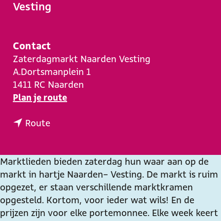
e
Vesting
Contact
Zaterdagmarkt Naarden Vesting
A.Dortsmanplein 1
1411 RC
Naarden
n
Plan je route
a
n
a
Route
a
r
a
M
r
a
Marktlieden bieden zaterdag hun waar aan op de
M
r
markt in hartje Naarden- Vesting. De markt is ruim
a
k
opgezet, er staan verschillende marktkramen
r
t
opgesteld. Kortom, voor ieder wat wils! En de
k
|
prijzen zijn voor elke portemonnee. Elke week keert