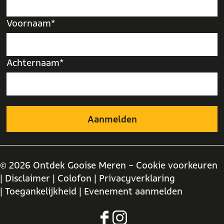
Voornaam*
Achternaam*
© 2026 Ontdek Gooise Meren -
Cookie voorkeuren
| Disclaimer
| Colofon
| Privacyverklaring
| Toegankelijkheid
| Evenement aanmelden
F
I