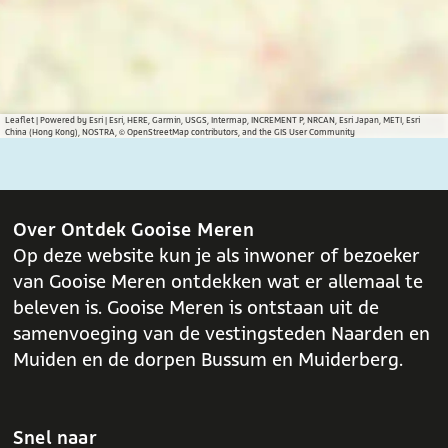
Leaflet
|
Powered by Esri | Esri, HERE, Garmin, USGS, Intermap, INCREMENT P, NRCAN, Esri Japan, METI, Esri
China (Hong Kong), NOSTRA, © OpenStreetMap contributors, and the GIS User Community
Over Ontdek Gooise Meren
Op deze website kun je als inwoner of bezoeker
van Gooise Meren ontdekken wat er allemaal te
beleven is. Gooise Meren is ontstaan uit de
samenvoeging van de vestingsteden Naarden en
Muiden en de dorpen Bussum en Muiderberg.
Snel naar