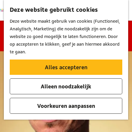
Deze website gebruikt cookies
K
Z
M
a
o
G
Deze website maakt gebruik van cookies (Functioneel,
e
a
e
a
Sorry, deze activiteit is niet meer beschikbaar.
Analytisch, Marketing) die noodzakelijk zijn om de
n
r
k
n
Bekijk het
actuele aanbod
voor de beschikbare
website zo goed mogelijk te laten functioneren. Door
u
t
e
a
opties.
op accepteren te klikken, geef je aan hiermee akkoord
n
a
te gaan.
r
d
Alles accepteren
e
h
Alleen noodzakelijk
o
m
e
Voorkeuren aanpassen
p
a
g