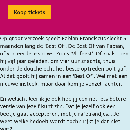
b
C
r
a
b
a
a
C
n
a
Koop tickets
r
b
a
C
r
e
a
b
a
e
t
r
a
b
t
Op groot verzoek speelt Fabian Franciscus slecht 5
|
e
r
a
|
maanden lang de ‘Best Of’. De Best Of van Fabian,
B
t
e
r
B
of van eerdere shows. Zoals ‘Vlafeest’. Of zoals toen
e
|
t
e
e
hij vijf jaar geleden, om vier uur snachts, thuis
s
B
|
t
s
onder de douche echt het beste optreden ooit gaf.
t
e
B
|
t
Al dat gooit hij samen in een 'Best Of'. Wel met een
o
s
e
B
o
nieuwe insteek, maar daar kom je vanzelf achter.
f
t
s
e
f
|
o
t
s
|
En wellicht leer ik je ook hoe jij een net iets betere
F
f
o
t
F
versie van jezelf kunt zijn. Dat je jezelf ook een
a
|
f
o
a
beetje gaat accepteren, met je rafelrandjes… Je
b
F
|
f
b
weet welke bedoelt wordt toch? Lijkt je dat niet
i
a
F
|
i
wat?
a
b
a
F
a