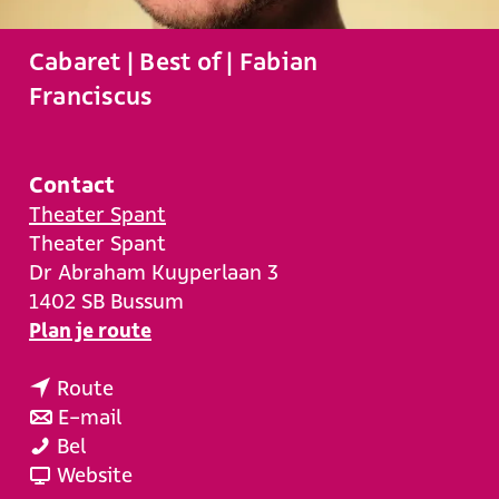
e
Cabaret | Best of | Fabian
Franciscus
Contact
Theater Spant
Theater Spant
Dr Abraham Kuyperlaan 3
1402 SB
Bussum
n
Plan je route
a
n
a
Route
a
n
r
E-mail
C
a
a
C
Bel
a
r
a
v
a
Website