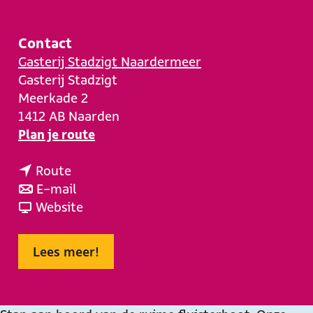
e
Contact
Gasterij Stadzigt Naardermeer
Gasterij Stadzigt
Meerkade 2
1412 AB
Naarden
n
Plan je route
a
n
a
Route
a
n
r
E-mail
a
a
v
V
Website
r
a
a
a
V
r
n
a
Lees meer!
a
V
V
r
a
a
a
t
r
a
a
o