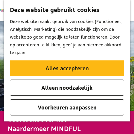
Deze website gebruikt cookies
K
Z
M
a
o
G
Deze website maakt gebruik van cookies (Functioneel,
e
a
e
a
Analytisch, Marketing) die noodzakelijk zijn om de
n
r
k
n
website zo goed mogelijk te laten functioneren. Door
u
t
e
a
op accepteren te klikken, geef je aan hiermee akkoord
n
a
te gaan.
r
d
Alles accepteren
e
h
Alleen noodzakelijk
o
m
e
Voorkeuren aanpassen
p
Vaartocht over het
a
Naardermeer MINDFUL
g