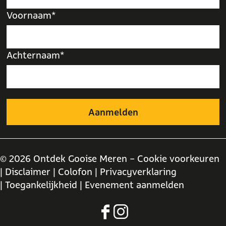
Voornaam*
Achternaam*
© 2026 Ontdek Gooise Meren -
Cookie voorkeuren
| Disclaimer
| Colofon
| Privacyverklaring
| Toegankelijkheid
| Evenement aanmelden
F
I