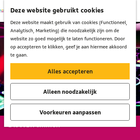
Deze website gebruikt cookies
K
Z
M
a
o
G
Deze website maakt gebruik van cookies (Functioneel,
e
a
e
a
Analytisch, Marketing) die noodzakelijk zijn om de
n
r
k
n
website zo goed mogelijk te laten functioneren. Door
u
t
e
a
op accepteren te klikken, geef je aan hiermee akkoord
n
a
te gaan.
r
d
Alles accepteren
e
h
Alleen noodzakelijk
o
m
e
Voorkeuren aanpassen
p
Discozwemmen
a
g