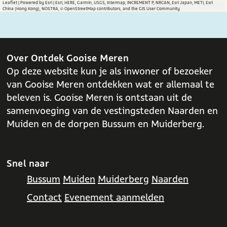
c
a
Leaflet
|
Powered by Esri | Esri, HERE, Garmin, USGS, Intermap, INCREMENT P, NRCAN, Esri Japan, METI, Esri
China (Hong Kong), NOSTRA, © OpenStreetMap contributors, and the GIS User Community
e
t
b
s
o
A
o
p
Over Ontdek Gooise Meren
k
p
Op deze website kun je als inwoner of bezoeker
van Gooise Meren ontdekken wat er allemaal te
beleven is. Gooise Meren is ontstaan uit de
samenvoeging van de vestingsteden Naarden en
Muiden en de dorpen Bussum en Muiderberg.
Snel naar
Bussum
Muiden
Muiderberg
Naarden
Contact
Evenement aanmelden