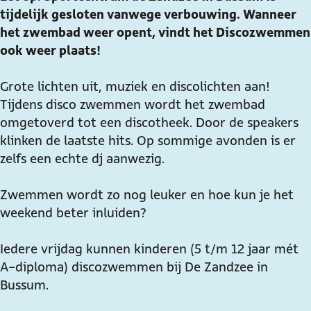
tijdelijk gesloten vanwege verbouwing. Wanneer
e
e
w
m
het zwembad weer opent, vindt het Discozwemmen
n
m
e
e
ook weer plaats!
m
m
n
e
m
Grote lichten uit, muziek en discolichten aan!
n
e
Tijdens disco zwemmen wordt het zwembad
n
omgetoverd tot een discotheek. Door de speakers
klinken de laatste hits. Op sommige avonden is er
zelfs een echte dj aanwezig.
Zwemmen wordt zo nog leuker en hoe kun je het
weekend beter inluiden?
Iedere vrijdag kunnen kinderen (5 t/m 12 jaar mét
A-diploma) discozwemmen bij De Zandzee in
Bussum.