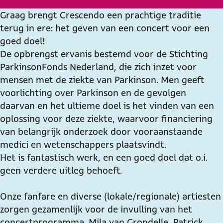
n
B
r
n
e
e
B
e
Graag brengt Crescendo een prachtige traditie
f
n
e
f
terug in ere: het geven van een concert voor een
i
e
n
i
goed doel!
e
f
e
e
De opbrengst ervanis bestemd voor de Stichting
t
i
f
t
ParkinsonFonds Nederland, die zich inzet voor
c
e
i
c
mensen met de ziekte van Parkinson. Men geeft
o
t
e
o
voorlichting over Parkinson en de gevolgen
n
c
t
n
daarvan en het ultieme doel is het vinden van een
c
o
c
c
oplossing voor deze ziekte, waarvoor financiering
e
n
o
e
van belangrijk onderzoek door vooraanstaande
r
c
n
r
medici en wetenschappers plaatsvindt.
t
e
c
t
Het is fantastisch werk, en een goed doel dat o.i.
t
r
e
t
geen verdere uitleg behoeft.
.
t
r
.
b
t
t
b
Onze fanfare en diverse (lokale/regionale) artiesten
.
.
t
.
zorgen gezamenlijk voor de invulling van het
v
b
.
v
concertprogramma. Mila van Grondelle, Patrick