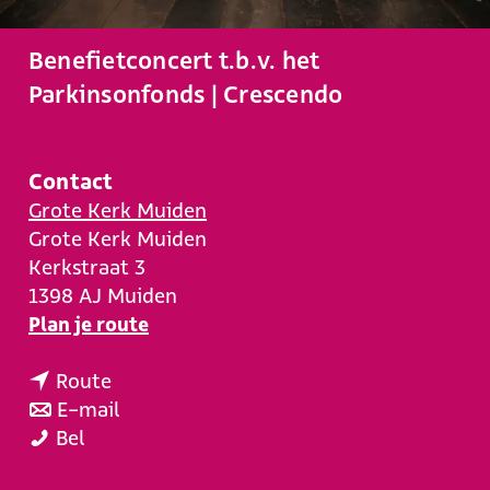
e
Benefietconcert t.b.v. het
Parkinsonfonds | Crescendo
Contact
Grote Kerk Muiden
Grote Kerk Muiden
Kerkstraat 3
1398 AJ
Muiden
n
Plan je route
a
n
a
Route
a
n
r
E-mail
B
a
a
B
Bel
e
r
a
e