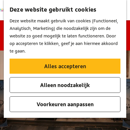
Deze website gebruikt cookies
K
Z
M
a
o
G
Deze website maakt gebruik van cookies (Functioneel,
e
a
e
a
Sorry, deze activiteit is niet meer beschikbaar.
Analytisch, Marketing) die noodzakelijk zijn om de
n
r
k
n
Bekijk het
actuele aanbod
voor de beschikbare
website zo goed mogelijk te laten functioneren. Door
u
t
e
a
opties.
op accepteren te klikken, geef je aan hiermee akkoord
n
a
te gaan.
r
d
Alles accepteren
e
h
Alleen noodzakelijk
o
m
e
Voorkeuren aanpassen
p
a
g