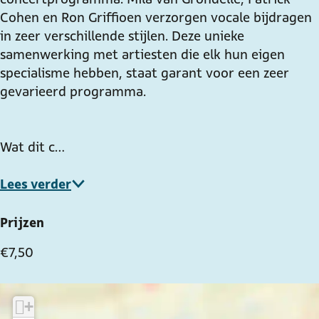
.
.
b
.
Cohen en Ron Griffioen verzorgen vocale bijdragen
h
v
.
h
in zeer verschillende stijlen. Deze unieke
e
.
v
e
samenwerking met artiesten die elk hun eigen
t
h
.
t
specialisme hebben, staat garant voor een zeer
P
e
h
P
gevarieerd programma.
a
t
e
a
r
P
t
r
k
a
P
k
Wat dit c…
i
r
a
i
n
k
r
n
Lees verder
s
i
k
s
o
n
i
o
Prijzen
n
s
n
n
€ 7,50
f
o
s
f
o
n
o
o
n
f
n
n
+
d
o
f
d