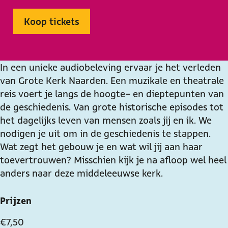
d
A
r
a
d
i
u
A
n
i
Koop tickets
o
d
u
A
o
b
i
d
u
b
e
o
i
d
e
In een unieke audiobeleving ervaar je het verleden
l
b
o
i
l
van Grote Kerk Naarden. Een muzikale en theatrale
e
e
b
o
e
reis voert je langs de hoogte- en dieptepunten van
v
l
e
b
v
de geschiedenis. Van grote historische episodes tot
i
e
l
e
i
het dagelijks leven van mensen zoals jij en ik. We
n
v
e
l
n
nodigen je uit om in de geschiedenis te stappen.
g
i
v
e
g
Wat zegt het gebouw je en wat wil jij aan haar
|
n
i
v
|
toevertrouwen? Misschien kijk je na afloop wel heel
D
g
n
i
D
anders naar deze middeleeuwse kerk.
e
|
g
n
e
H
D
|
g
H
e
e
D
|
e
Prijzen
m
H
e
D
m
€ 7,50
e
e
H
e
e