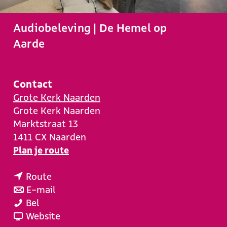
e
Audiobeleving | De Hemel op
Aarde
Contact
Grote Kerk Naarden
Grote Kerk Naarden
Marktstraat 13
1411 CX
Naarden
n
Plan je route
a
n
a
Route
a
n
r
E-mail
A
a
a
A
Bel
u
r
a
v
u
Website