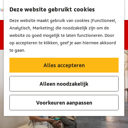
Deze website gebruikt cookies
K
Z
M
a
o
G
Deze website maakt gebruik van cookies (Functioneel,
e
a
e
a
Sorry, deze activiteit is niet meer beschikbaar.
Analytisch, Marketing) die noodzakelijk zijn om de
n
r
k
n
Bekijk het
actuele aanbod
voor de beschikbare
website zo goed mogelijk te laten functioneren. Door
u
t
e
a
opties.
op accepteren te klikken, geef je aan hiermee akkoord
n
a
te gaan.
r
d
Alles accepteren
e
h
Alleen noodzakelijk
o
m
e
Voorkeuren aanpassen
p
a
g