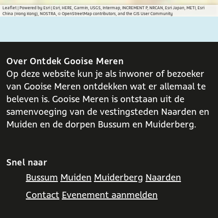
Leaflet
|
Powered by Esri | Esri, HERE, Garmin, USGS, Intermap, INCREMENT P, NRCAN, Esri Japan, METI, Esri
China (Hong Kong), NOSTRA, © OpenStreetMap contributors, and the GIS User Community
Over Ontdek Gooise Meren
Op deze website kun je als inwoner of bezoeker
van Gooise Meren ontdekken wat er allemaal te
beleven is. Gooise Meren is ontstaan uit de
samenvoeging van de vestingsteden Naarden en
Muiden en de dorpen Bussum en Muiderberg.
Snel naar
Bussum
Muiden
Muiderberg
Naarden
Contact
Evenement aanmelden