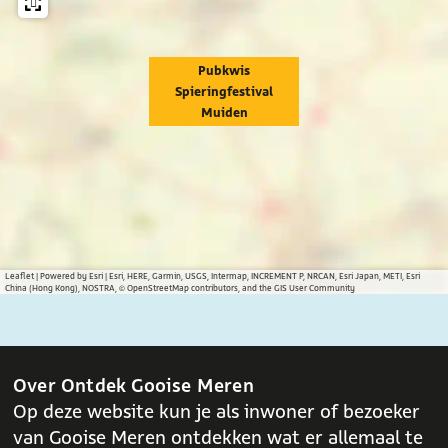
a
h
c
a
e
t
Pubkwis
Spieringfestival
b
s
Muiden
o
A
o
p
k
p
Leaflet
|
Powered by Esri | Esri, HERE, Garmin, USGS, Intermap, INCREMENT P, NRCAN, Esri Japan, METI, Esri
China (Hong Kong), NOSTRA, © OpenStreetMap contributors, and the GIS User Community
Over Ontdek Gooise Meren
Op deze website kun je als inwoner of bezoeker
van Gooise Meren ontdekken wat er allemaal te