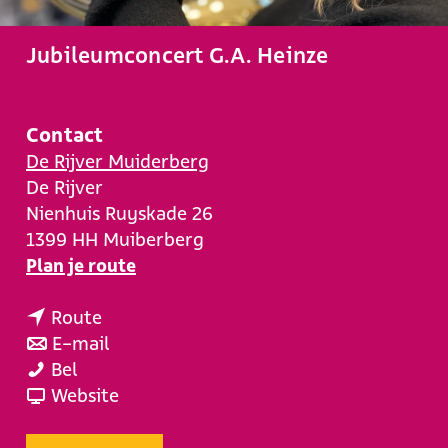
e
Jubileumconcert G.A. Heinze
Contact
De Rijver Muiderberg
De Rijver
Nienhuis Ruyskade 26
1399 HH
Muiberberg
n
Plan je route
a
n
a
Route
a
n
r
E-mail
J
a
a
J
Bel
u
r
a
v
u
Website
b
J
r
a
b
i
u
J
n
i