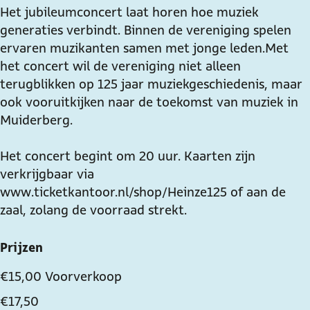
Het jubileumconcert laat horen hoe muziek
i
H
.
A
i
generaties verbindt. Binnen de vereniging spelen
n
e
H
.
n
ervaren muzikanten samen met jonge leden. Met
z
i
e
H
z
het concert wil de vereniging niet alleen
e
n
i
e
e
terugblikken op 125 jaar muziekgeschiedenis, maar
z
n
i
ook vooruitkijken naar de toekomst van muziek in
e
z
n
Muiderberg.
e
z
e
Het concert begint om 20 uur. Kaarten zijn
verkrijgbaar via
www.ticketkantoor.nl/shop/Heinze125 of aan de
zaal, zolang de voorraad strekt.
Prijzen
€ 15,00 Voorverkoop
€ 17,50