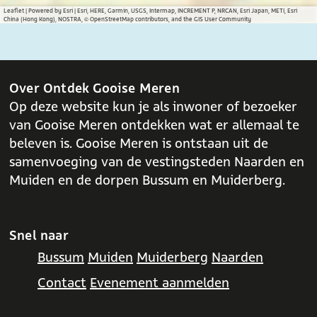
Leaflet
|
Powered by Esri | Esri, HERE, Garmin, USGS, Intermap, INCREMENT P, NRCAN, Esri Japan, METI, Esri
China (Hong Kong), NOSTRA, © OpenStreetMap contributors, and the GIS User Community
Over Ontdek Gooise Meren
Op deze website kun je als inwoner of bezoeker
van Gooise Meren ontdekken wat er allemaal te
beleven is. Gooise Meren is ontstaan uit de
samenvoeging van de vestingsteden Naarden en
Muiden en de dorpen Bussum en Muiderberg.
Snel naar
Bussum
Muiden
Muiderberg
Naarden
Contact
Evenement aanmelden