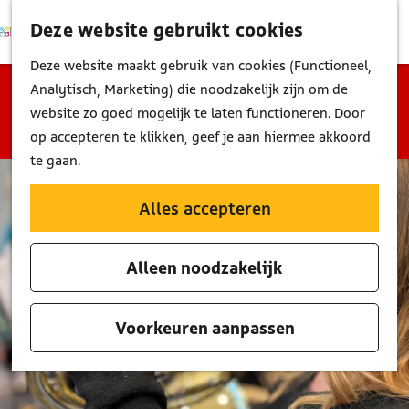
Deze website gebruikt cookies
K
Z
M
a
o
G
Deze website maakt gebruik van cookies (Functioneel,
e
a
e
a
Sorry, deze activiteit is niet meer beschikbaar.
Analytisch, Marketing) die noodzakelijk zijn om de
n
r
k
n
Bekijk het
actuele aanbod
voor de beschikbare
website zo goed mogelijk te laten functioneren. Door
u
t
e
a
opties.
op accepteren te klikken, geef je aan hiermee akkoord
n
a
te gaan.
r
d
Alles accepteren
e
h
Alleen noodzakelijk
o
m
e
Voorkeuren aanpassen
p
a
g