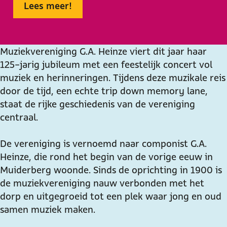
Lees meer!
l
b
u
J
l
e
i
b
u
e
u
l
i
b
u
Muziekvereniging G.A. Heinze viert dit jaar haar
m
e
l
i
m
125-jarig jubileum met een feestelijk concert vol
c
u
e
l
c
muziek en herinneringen. Tijdens deze muzikale reis
o
m
u
e
o
door de tijd, een echte trip down memory lane,
n
c
m
u
n
staat de rijke geschiedenis van de vereniging
c
o
c
m
c
centraal.
e
n
o
c
e
r
c
n
o
r
De vereniging is vernoemd naar componist G.A.
t
e
c
n
t
Heinze, die rond het begin van de vorige eeuw in
G
r
e
c
G
Muiderberg woonde. Sinds de oprichting in 1900 is
.
t
r
e
.
de muziekvereniging nauw verbonden met het
A
G
t
r
A
dorp en uitgegroeid tot een plek waar jong en oud
.
.
G
t
.
samen muziek maken.
H
A
.
G
H
e
.
A
.
e