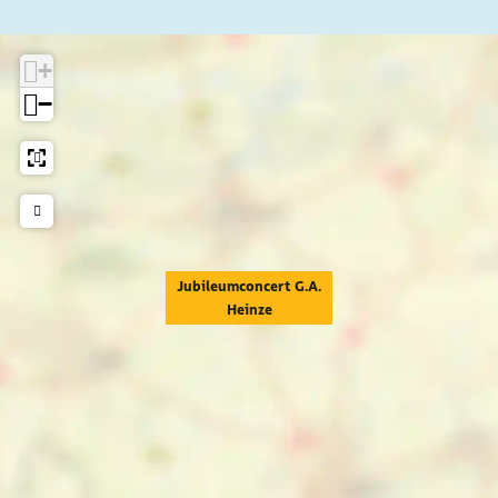
+
−
Jubileumconcert G.A.
Heinze