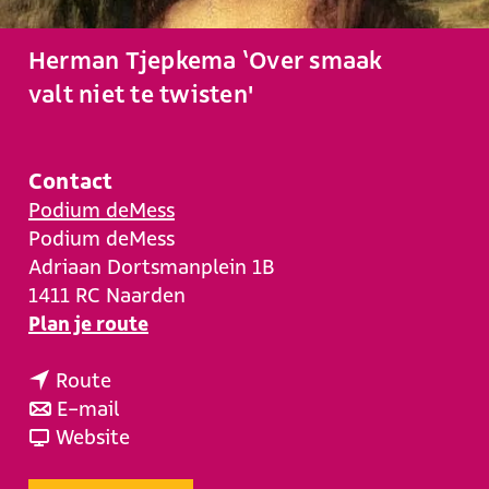
e
Herman Tjepkema ‘Over smaak
valt niet te twisten'
Contact
Podium deMess
Podium deMess
Adriaan Dortsmanplein 1B
1411 RC
Naarden
n
Plan je route
a
n
a
Route
a
n
r
E-mail
a
a
v
H
Website
r
a
a
e