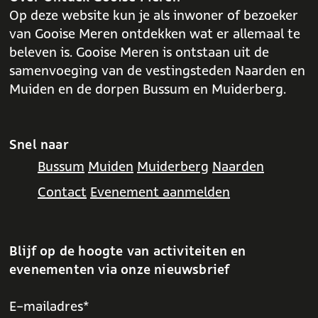
w
t
t
s
Op deze website kun je als inwoner of bezoeker
i
w
w
t
van Gooise Meren ontdekken wat er allemaal te
s
i
i
e
beleven is. Gooise Meren is ontstaan uit de
t
s
s
n
samenvoeging van de vestingsteden Naarden en
e
t
t
'
Muiden en de dorpen Bussum en Muiderberg.
n
e
e
'
n
n
'
'
Snel naar
Bussum
Muiden
Muiderberg
Naarden
Contact
Evenement aanmelden
Blijf op de hoogte van activiteiten en
evenementen via onze nieuwsbrief
E-mailadres*