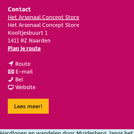
e
Contact
Het Arsenaal Concept Store
Het Arsenaal Concept Store
Kooltjesbuurt 1
1411 RZ
Naarden
n
Plan je route
a
n
a
Route
a
n
r
E-mail
H
a
a
H
Bel
a
r
a
v
a
Website
l
H
r
a
l
v
a
H
n
v
Lees meer!
e
l
a
H
e
v
v
l
a
v
a
e
v
l
a
Hardlopen en wandelen door Muiderberg, langs het
n
v
e
v
n