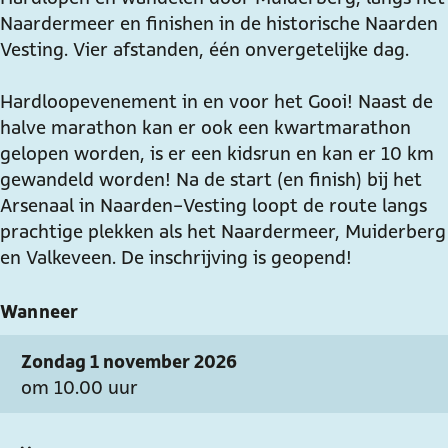
Naardermeer en finishen in de historische Naarden
h
a
v
e
h
Vesting. Vier afstanden, één onvergetelijke dag.
e
n
a
v
e
t
h
n
a
t
Hardloopevenement in en voor het Gooi! Naast de
G
e
h
n
G
halve marathon kan er ook een kwartmarathon
o
t
e
h
o
gelopen worden, is er een kidsrun en kan er 10 km
o
G
t
e
o
gewandeld worden! Na de start (en finish) bij het
i
o
G
t
i
Arsenaal in Naarden-Vesting loopt de route langs
o
o
G
prachtige plekken als het Naardermeer, Muiderberg
i
o
o
en Valkeveen. De inschrijving is geopend!
i
o
i
Wanneer
Zondag 1 november 2026
om 10.00 uur