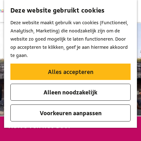
Deze website gebruikt cookies
K
Z
M
a
o
G
Deze website maakt gebruik van cookies (Functioneel,
e
a
e
a
Analytisch, Marketing) die noodzakelijk zijn om de
n
r
k
n
website zo goed mogelijk te laten functioneren. Door
u
t
e
a
op accepteren te klikken, geef je aan hiermee akkoord
n
a
te gaan.
r
d
Alles accepteren
e
h
Alleen noodzakelijk
o
m
e
Voorkeuren aanpassen
p
Halve van het Gooi
a
g