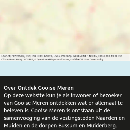
i
i
i
n
n
n
a
a
a
o
o
o
p
p
p
F
X
W
a
h
c
a
Leaflet
|
Powered by Esri | Esri, HERE, Garmin, USGS, Intermap, INCREMENT P, NRCAN, Esri Japan, METI, Esri
China (Hong Kong), NOSTRA, © OpenStreetMap contributors, and the GIS User Community
e
t
b
s
o
A
o
p
Over Ontdek Gooise Meren
k
p
Op deze website kun je als inwoner of bezoeker
van Gooise Meren ontdekken wat er allemaal te
beleven is. Gooise Meren is ontstaan uit de
samenvoeging van de vestingsteden Naarden en
Muiden en de dorpen Bussum en Muiderberg.