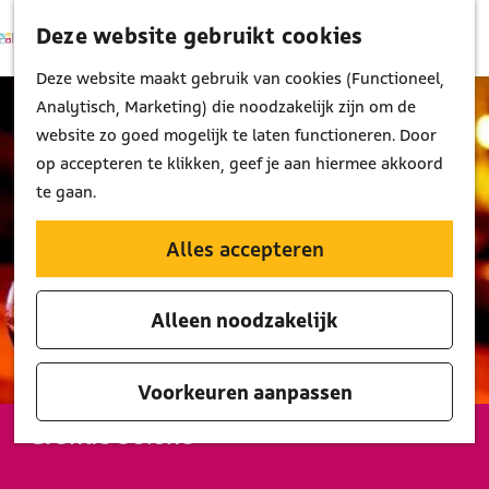
Deze website gebruikt cookies
K
Z
M
a
o
G
Deze website maakt gebruik van cookies (Functioneel,
e
a
e
a
Analytisch, Marketing) die noodzakelijk zijn om de
n
r
k
n
website zo goed mogelijk te laten functioneren. Door
u
t
e
a
op accepteren te klikken, geef je aan hiermee akkoord
n
a
te gaan.
r
d
Alles accepteren
e
h
Alleen noodzakelijk
o
m
e
Voorkeuren aanpassen
p
Grande Selene
a
g