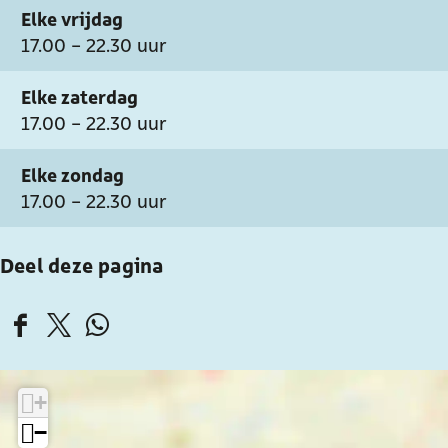
Elke vrijdag
17.00 - 22.30 uur
Elke zaterdag
17.00 - 22.30 uur
Elke zondag
17.00 - 22.30 uur
Deel deze pagina
D
D
D
e
e
e
e
e
e
+
l
l
l
−
d
d
d