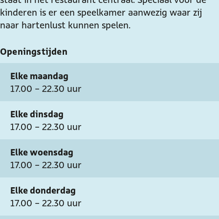
e
e
S
e
e
kinderen is er een speelkamer aanwezig waar zij
n
l
e
S
n
naar hartenlust kunnen spelen.
e
e
l
e
e
n
e
l
Openingstijden
e
n
e
e
n
Elke maandag
e
17.00 - 22.30 uur
Elke dinsdag
17.00 - 22.30 uur
Elke woensdag
17.00 - 22.30 uur
Elke donderdag
17.00 - 22.30 uur