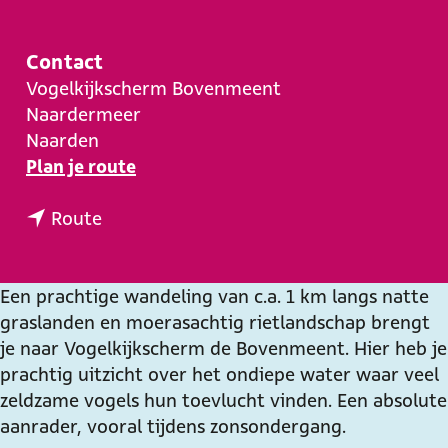
e
Contact
Vogelkijkscherm Bovenmeent
Naardermeer
Naarden
n
Plan je route
a
n
a
Route
a
r
a
V
r
o
Een prachtige wandeling van c.a. 1 km langs natte
V
g
graslanden en moerasachtig rietlandschap brengt
o
e
je naar Vogelkijkscherm de Bovenmeent. Hier heb je
g
l
prachtig uitzicht over het ondiepe water waar veel
e
k
zeldzame vogels hun toevlucht vinden. Een absolute
l
i
aanrader, vooral tijdens zonsondergang.