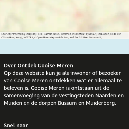
o
o
o
e
n
p
p
p
e
t
F
X
W
n
a
h
t
c
a
Leaflet
|
Powered by Esri | Esri, HERE, Garmin, USGS, Intermap, INCREMENT P, NRCAN, Esri Japan, METI, Esri
China (Hong Kong), NOSTRA, © OpenStreetMap contributors, and the GIS User Community
e
t
b
s
o
A
o
p
Over Ontdek Gooise Meren
k
p
Op deze website kun je als inwoner of bezoeker
van Gooise Meren ontdekken wat er allemaal te
beleven is. Gooise Meren is ontstaan uit de
samenvoeging van de vestingsteden Naarden en
Muiden en de dorpen Bussum en Muiderberg.
Snel naar