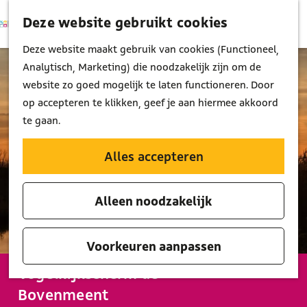
Deze website gebruikt cookies
K
Z
M
a
o
G
Deze website maakt gebruik van cookies (Functioneel,
e
a
e
a
Analytisch, Marketing) die noodzakelijk zijn om de
n
r
k
n
website zo goed mogelijk te laten functioneren. Door
u
t
e
a
op accepteren te klikken, geef je aan hiermee akkoord
n
a
te gaan.
r
d
Alles accepteren
e
h
Alleen noodzakelijk
o
m
e
Voorkeuren aanpassen
p
Vogelkijkscherm de
a
Bovenmeent
g