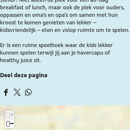
k
a
breakfast of lunch, maar ook de plek voor ouders,
f
s
oppassen en oma’s en opa’s om samen met hun
a
t
kroost te komen genieten van lekker –
s
C
kidsvriendelijk – eten en volop ruimte om te spelen.
t
l
C
u
Er is een ruime speelhoek waar de kids lekker
l
b
kunnen spelen terwijl jij aan je havercapu of
u
J
healthy juice zit.
b
u
Deel deze pagina
J
n
u
i
n
o
D
D
D
i
r
e
e
e
o
e
e
e
r
+
l
l
l
−
d
d
d