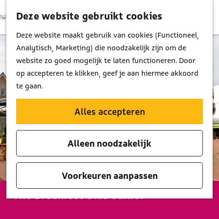
Deze website gebruikt cookies
K
Z
M
a
o
G
Deze website maakt gebruik van cookies (Functioneel,
e
a
e
a
Analytisch, Marketing) die noodzakelijk zijn om de
n
r
k
n
website zo goed mogelijk te laten functioneren. Door
u
t
e
a
op accepteren te klikken, geef je aan hiermee akkoord
n
a
te gaan.
r
d
Alles accepteren
e
h
Alleen noodzakelijk
o
m
e
Voorkeuren aanpassen
p
The Breakfast Club Junior
a
g