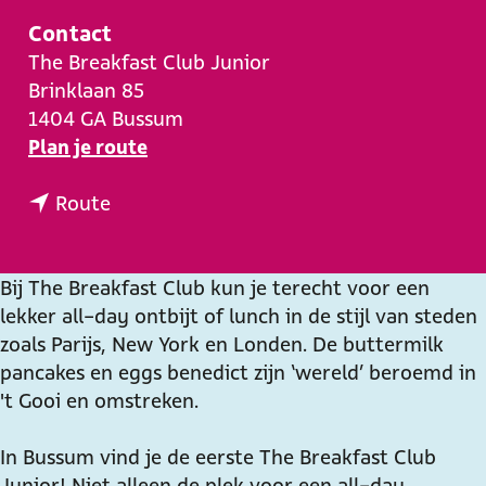
e
Contact
The Breakfast Club Junior
Brinklaan 85
1404 GA
Bussum
n
Plan je route
a
n
a
Route
a
r
a
T
r
h
Bij The Breakfast Club kun je terecht voor een
T
e
lekker all-day ontbijt of lunch in de stijl van steden
h
B
zoals Parijs, New York en Londen. De buttermilk
e
r
pancakes en eggs benedict zijn ‘wereld’ beroemd in
B
e
't Gooi en omstreken.
r
a
e
k
In Bussum vind je de eerste The Breakfast Club
a
f
Junior! Niet alleen de plek voor een all-day