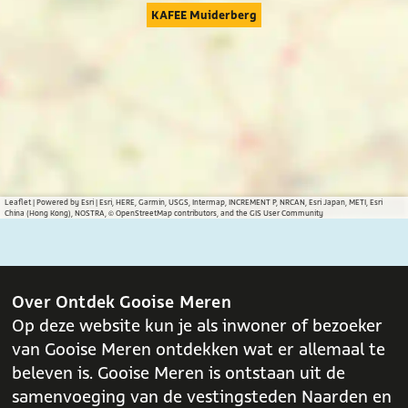
g
g
g
KAFEE Muiderberg
i
i
i
n
n
n
a
a
a
o
o
o
p
p
p
F
X
W
a
h
c
a
Leaflet
|
Powered by Esri | Esri, HERE, Garmin, USGS, Intermap, INCREMENT P, NRCAN, Esri Japan, METI, Esri
China (Hong Kong), NOSTRA, © OpenStreetMap contributors, and the GIS User Community
e
t
b
s
o
A
o
p
Over Ontdek Gooise Meren
k
p
Op deze website kun je als inwoner of bezoeker
van Gooise Meren ontdekken wat er allemaal te
beleven is. Gooise Meren is ontstaan uit de
samenvoeging van de vestingsteden Naarden en