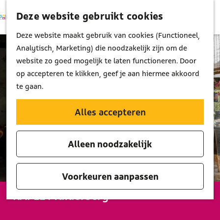
Deze website gebruikt cookies
K
Z
M
a
o
G
Deze website maakt gebruik van cookies (Functioneel,
e
a
e
a
Analytisch, Marketing) die noodzakelijk zijn om de
n
r
k
n
website zo goed mogelijk te laten functioneren. Door
u
t
e
a
op accepteren te klikken, geef je aan hiermee akkoord
n
a
te gaan.
r
d
Alles accepteren
e
h
Alleen noodzakelijk
o
m
e
Voorkeuren aanpassen
p
KAFEE Muiderberg
a
g