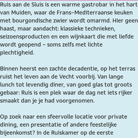
Ruis aan de Sluis is een warme gastrobar in het hart
S
d
n
a
S
o
r
van Muiden, waar de Frans-Mediterraanse keuken
l
e
d
n
l
k
a
met bourgondische zwier wordt omarmd. Hier geen
u
S
e
d
u
R
m
haast, maar aandacht: klassieke technieken,
i
l
S
e
i
u
R
seizoensproducten en een wijnkaart die met liefde
s
u
l
S
s
i
u
wordt geopend - soms zelfs met lichte
i
u
l
s
i
plechtigheid.
s
i
u
a
s
s
i
a
a
Binnen heerst een zachte decadentie, op het terras
s
n
a
ruist het leven aan de Vecht voorbij. Van lange
d
n
lunch tot levendig diner, van goed glas tot groots
e
d
gebaar: Ruis is een plek waar de dag net iets rijker
S
e
smaakt dan je je had voorgenomen.
l
S
u
l
Op zoek naar een sfeervolle locatie voor private
i
u
dining, een presentatie of andere feestelijke
s
i
bijeenkomst? In de Ruiskamer op de eerste
s