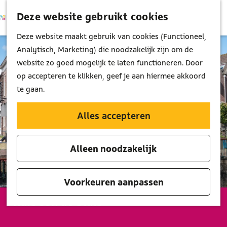
Deze website gebruikt cookies
K
Z
M
a
o
G
Deze website maakt gebruik van cookies (Functioneel,
e
a
e
a
Analytisch, Marketing) die noodzakelijk zijn om de
n
r
k
n
website zo goed mogelijk te laten functioneren. Door
u
t
e
a
op accepteren te klikken, geef je aan hiermee akkoord
n
a
te gaan.
r
d
Alles accepteren
e
h
Alleen noodzakelijk
o
m
e
Voorkeuren aanpassen
p
Ruis aan de Sluis
a
g