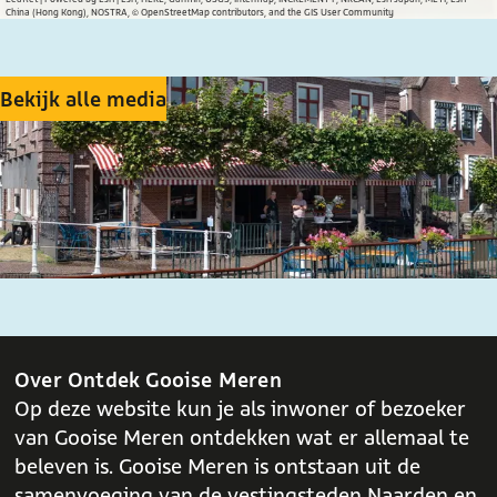
c
a
China (Hong Kong), NOSTRA, © OpenStreetMap contributors, and the GIS User Community
e
t
b
s
o
A
Bekijk alle media
o
p
k
p
Over Ontdek Gooise Meren
Op deze website kun je als inwoner of bezoeker
van Gooise Meren ontdekken wat er allemaal te
beleven is. Gooise Meren is ontstaan uit de
samenvoeging van de vestingsteden Naarden en