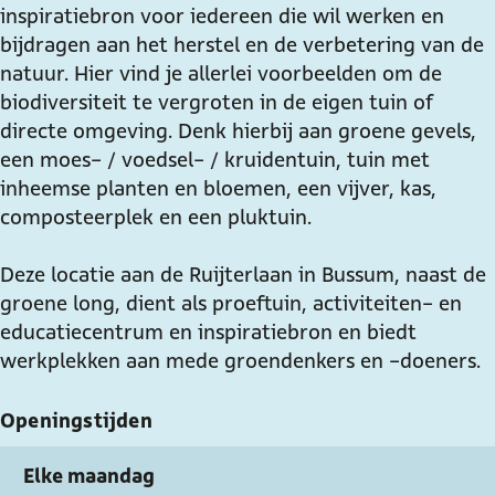
inspiratiebron voor iedereen die wil werken en
e
n
n
u
k
a
bijdragen aan het herstel en de verbetering van de
R
e
e
i
D
m
natuur. Hier vind je allerlei voorbeelden om de
u
R
R
j
e
D
biodiversiteit te vergroten in de eigen tuin of
i
u
u
t
G
e
directe omgeving. Denk hierbij aan groene gevels,
j
i
i
e
r
G
een moes- / voedsel- / kruidentuin, tuin met
t
j
j
r
o
r
inheemse planten en bloemen, een vijver, kas,
e
t
t
e
o
composteerplek en een pluktuin.
r
e
e
n
e
r
r
e
n
Deze locatie aan de Ruijterlaan in Bussum, naast de
R
e
groene long, dient als proeftuin, activiteiten- en
u
R
educatiecentrum en inspiratiebron en biedt
i
u
werkplekken aan mede groendenkers en -doeners.
j
i
t
j
Openingstijden
e
t
r
e
Elke maandag
r