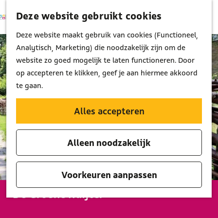
Deze website gebruikt cookies
K
Z
M
a
o
G
Deze website maakt gebruik van cookies (Functioneel,
e
a
e
a
Analytisch, Marketing) die noodzakelijk zijn om de
n
r
k
n
website zo goed mogelijk te laten functioneren. Door
u
t
e
a
op accepteren te klikken, geef je aan hiermee akkoord
n
a
te gaan.
r
d
Alles accepteren
e
h
Alleen noodzakelijk
o
m
e
Voorkeuren aanpassen
p
De Groene Ruijter
a
g