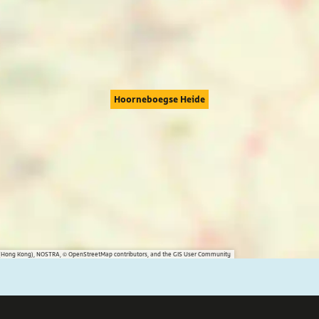
Hoorneboegse Heide
na (Hong Kong), NOSTRA, © OpenStreetMap contributors, and the GIS User Community