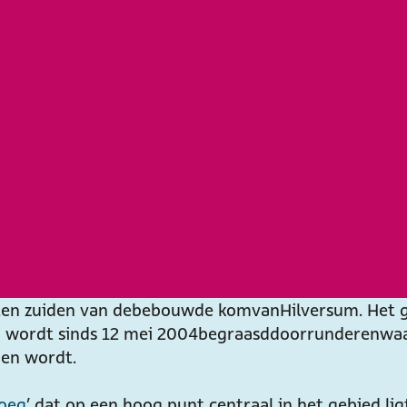
 ten zuiden van de bebouwde kom van Hilversum. Het
 wordt sinds 12 mei 2004 begraasd door runderen waa
den wordt.
oeg
’ dat op een hoog punt centraal in het gebied l