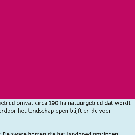
 gebied omvat circa 190 ha natuurgebied dat wordt
rdoor het landschap open blijft en de voor
igt. De zware bomen die het landgoed omringen