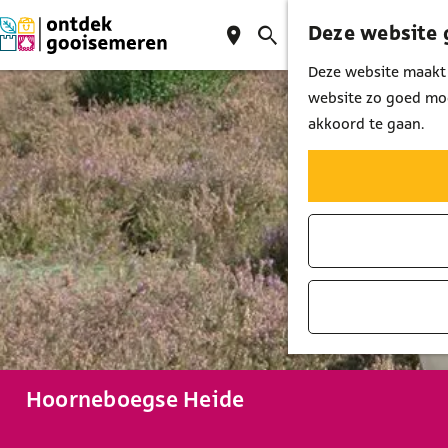
Deze website 
K
Z
M
a
o
G
Deze website maakt 
e
a
e
a
website zo goed moge
n
r
k
n
akkoord te gaan.
u
t
e
a
n
a
r
d
e
h
o
m
e
p
Hoorneboegse Heide
a
g