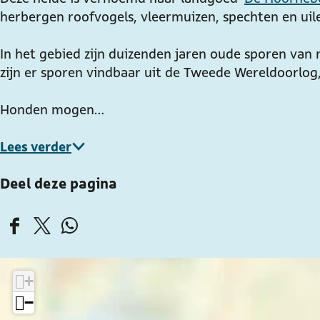
herbergen roofvogels, vleermuizen, spechten en uil
e
e
s
g
g
e
In het gebied zijn duizenden jaren oude sporen van 
s
s
H
zijn er sporen vindbaar uit de Tweede Wereldoorlog,
e
e
e
H
H
i
Honden mogen…
e
e
d
i
i
e
Lees verder
d
d
e
e
Deel deze pagina
D
D
D
e
e
e
e
e
e
+
l
l
l
−
d
d
d