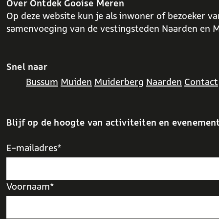
o
p
Over Ontdek Gooise Meren
k
p
Op deze website kun je als inwoner of bezoeker va
samenvoeging van de vestingsteden Naarden en M
Snel naar
Bussum
Muiden
Muiderberg
Naarden
Contact
Blijf op de hoogte van activiteiten en evenemen
E-mailadres*
Voornaam*