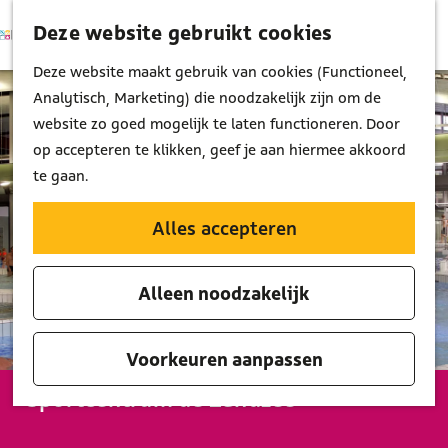
Deze website gebruikt cookies
K
Z
M
a
o
G
Deze website maakt gebruik van cookies (Functioneel,
e
a
e
a
Analytisch, Marketing) die noodzakelijk zijn om de
n
r
k
n
website zo goed mogelijk te laten functioneren. Door
u
t
e
a
op accepteren te klikken, geef je aan hiermee akkoord
n
a
te gaan.
r
d
Alles accepteren
e
h
Alleen noodzakelijk
o
m
e
Voorkeuren aanpassen
p
Sportcentrum de Zandzee
a
g