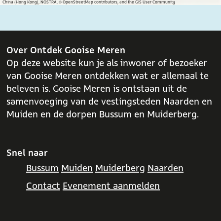
China (Hong Kong), NOSTRA, © OpenStreetMap contributors, and the GIS User Community
e
t
b
s
o
A
o
p
Over Ontdek Gooise Meren
k
p
Op deze website kun je als inwoner of bezoeker
van Gooise Meren ontdekken wat er allemaal te
beleven is. Gooise Meren is ontstaan uit de
samenvoeging van de vestingsteden Naarden en
Muiden en de dorpen Bussum en Muiderberg.
Snel naar
Bussum
Muiden
Muiderberg
Naarden
Contact
Evenement aanmelden