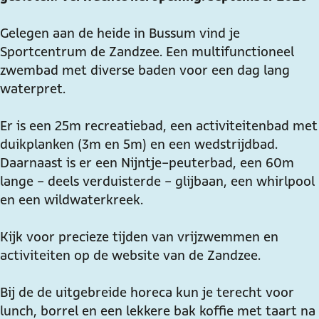
r
n
e
c
r
Gelegen aan de heide in Bussum vind je
u
t
n
e
u
Sportcentrum de Zandzee. Een multifunctioneel
m
r
t
n
m
zwembad met diverse baden voor een dag lang
d
u
r
t
d
waterpret.
e
m
u
r
e
Z
d
m
u
Z
Er is een 25m recreatiebad, een activiteitenbad met
a
e
d
m
a
duikplanken (3m en 5m) en een wedstrijdbad.
n
Z
e
d
n
Daarnaast is er een Nijntje-peuterbad, een 60m
d
a
Z
e
d
lange - deels verduisterde - glijbaan, een whirlpool
z
n
a
Z
z
en een wildwaterkreek.
e
d
n
a
e
e
z
d
n
e
Kijk voor precieze tijden van vrijzwemmen en
e
z
d
activiteiten op de website van de Zandzee.
e
e
z
e
e
Bij de de uitgebreide horeca kun je terecht voor
e
lunch, borrel en een lekkere bak koffie met taart na