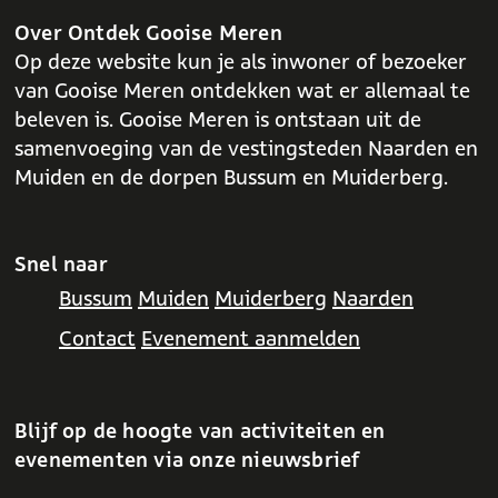
o
A
o
p
Over Ontdek Gooise Meren
k
p
Op deze website kun je als inwoner of bezoeker
van Gooise Meren ontdekken wat er allemaal te
beleven is. Gooise Meren is ontstaan uit de
samenvoeging van de vestingsteden Naarden en
Muiden en de dorpen Bussum en Muiderberg.
Snel naar
Bussum
Muiden
Muiderberg
Naarden
Contact
Evenement aanmelden
Blijf op de hoogte van activiteiten en
evenementen via onze nieuwsbrief