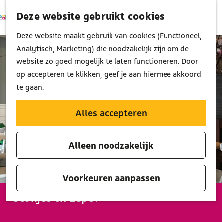
Deze website gebruikt cookies
K
Z
M
a
o
G
Deze website maakt gebruik van cookies (Functioneel,
e
a
e
a
Analytisch, Marketing) die noodzakelijk zijn om de
n
r
k
n
website zo goed mogelijk te laten functioneren. Door
u
t
e
a
op accepteren te klikken, geef je aan hiermee akkoord
n
a
te gaan.
r
d
Alles accepteren
e
h
Alleen noodzakelijk
o
m
e
Voorkeuren aanpassen
p
Stokjes en Lepel
a
g