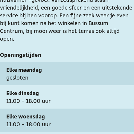
L
e
s
e
L
vriendelijkheid, een goede sfeer en een uitstekende
e
n
e
s
e
service bij hen voorop. Een fijne zaak waar je even
p
L
n
e
p
bij kunt komen na het winkelen in Bussum
e
e
L
n
e
Centrum, bij mooi weer is het terras ook altijd
l
p
e
L
l
open.
e
p
e
l
e
p
Openingstijden
l
e
l
Elke maandag
gesloten
Elke dinsdag
11.00 - 18.00 uur
Elke woensdag
11.00 - 18.00 uur