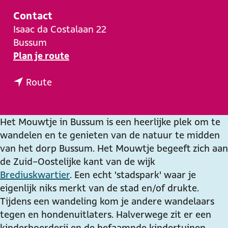
e
Contact
Isaac da Costalaan 22
Bussum
n
Plan je route
a
n
a
Route
a
r
a
H
r
e
Het Mouwtje in Bussum is een heerlijke plek om te
H
t
wandelen en te genieten van de natuur te midden
e
M
van het dorp Bussum. Het Mouwtje begeeft zich aan
t
o
de Zuid-Oostelijke kant van de wijk
M
u
Brediuskwartier
. Een echt 'stadspark' waar je
o
w
eigenlijk niks merkt van de stad en/of drukte.
u
t
Tijdens een wandeling kom je andere wandelaars
w
j
tegen en hondenuitlaters. Halverwege zit er een
t
e
kinderboerderij en de befaamnde kindertuinen,