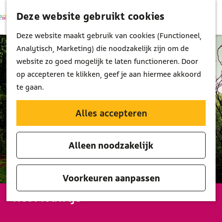
Deze website gebruikt cookies
K
Z
M
a
o
G
Deze website maakt gebruik van cookies (Functioneel,
e
a
e
a
Analytisch, Marketing) die noodzakelijk zijn om de
n
r
k
n
website zo goed mogelijk te laten functioneren. Door
u
t
e
a
op accepteren te klikken, geef je aan hiermee akkoord
n
a
te gaan.
r
d
Alles accepteren
e
h
Alleen noodzakelijk
o
m
e
Voorkeuren aanpassen
p
Het Mouwtje
a
g