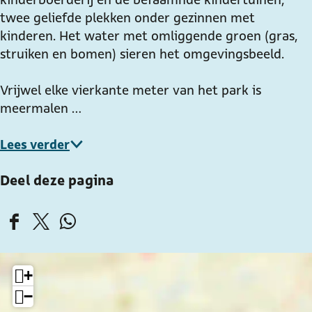
j
twee geliefde plekken onder gezinnen met
e
kinderen. Het water met omliggende groen (gras,
struiken en bomen) sieren het omgevingsbeeld.
Vrijwel elke vierkante meter van het park is
meermalen …
Lees verder
Deel deze pagina
D
D
D
e
e
e
e
e
e
+
l
l
l
−
d
d
d