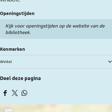
u
s
m
u
Openingstijden
m
Kijk voor openingstijden op de website van de
bibliotheek.
Kenmerken
Winkel
Deel deze pagina
D
D
D
e
e
e
e
e
e