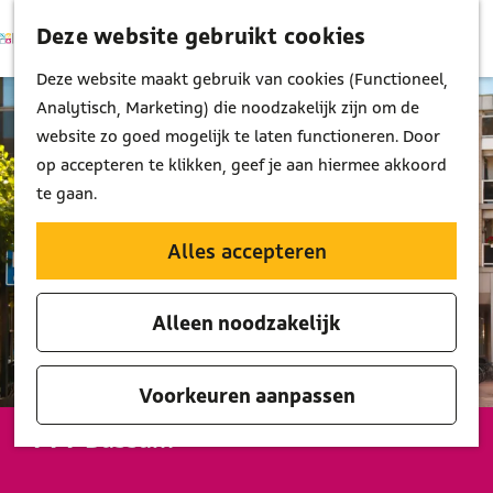
Deze website gebruikt cookies
K
Z
M
a
o
G
Deze website maakt gebruik van cookies (Functioneel,
e
a
e
a
Analytisch, Marketing) die noodzakelijk zijn om de
n
r
k
n
website zo goed mogelijk te laten functioneren. Door
u
t
e
a
op accepteren te klikken, geef je aan hiermee akkoord
n
a
te gaan.
r
d
Alles accepteren
e
h
Alleen noodzakelijk
o
m
e
Voorkeuren aanpassen
p
VVV Bussum
a
g