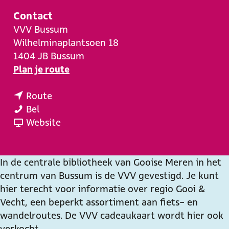
e
Contact
VVV Bussum
Wilhelminaplantsoen 18
1404 JB
Bussum
n
Plan je route
a
n
a
Route
V
a
r
Bel
V
a
v
V
Website
V
r
a
V
B
V
n
V
u
V
V
B
In de centrale bibliotheek van Gooise Meren in het
s
V
V
u
centrum van Bussum is de VVV gevestigd. Je kunt
s
B
V
s
hier terecht voor informatie over regio Gooi &
u
u
B
s
Vecht, een beperkt assortiment aan fiets- en
m
s
u
u
wandelroutes. De VVV cadeaukaart wordt hier ook
s
s
m
verkocht.