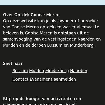
b
s
o
A
o
p
Over Ontdek Gooise Meren
k
p
Op deze website kun je als inwoner of bezoeker
van Gooise Meren ontdekken wat er allemaal te
beleven is. Gooise Meren is ontstaan uit de
samenvoeging van de vestingsteden Naarden en
Muiden en de dorpen Bussum en Muiderberg.
Snel naar
Bussum
Muiden
Muiderberg
Naarden
Contact
Evenement aanmelden
Blijf op de hoogte van activiteiten en
evenementen via onze nieuwsbrief