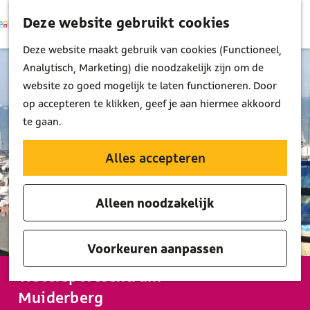
Deze website gebruikt cookies
K
Z
M
a
o
G
Deze website maakt gebruik van cookies (Functioneel,
e
a
e
a
Analytisch, Marketing) die noodzakelijk zijn om de
n
r
k
n
website zo goed mogelijk te laten functioneren. Door
u
t
e
a
op accepteren te klikken, geef je aan hiermee akkoord
n
a
te gaan.
r
d
Alles accepteren
e
h
Alleen noodzakelijk
o
m
e
Voorkeuren aanpassen
p
Watersportcentrum
a
Muiderberg
g