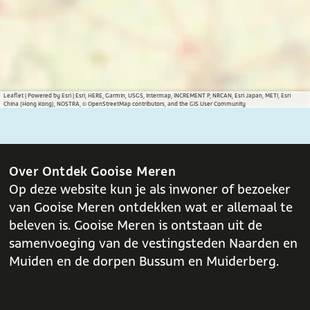
a
a
a
o
o
o
p
p
p
F
X
W
a
h
c
a
Leaflet
|
Powered by Esri | Esri, HERE, Garmin, USGS, Intermap, INCREMENT P, NRCAN, Esri Japan, METI, Esri
China (Hong Kong), NOSTRA, © OpenStreetMap contributors, and the GIS User Community
e
t
b
s
o
A
o
p
Over Ontdek Gooise Meren
k
p
Op deze website kun je als inwoner of bezoeker
van Gooise Meren ontdekken wat er allemaal te
beleven is. Gooise Meren is ontstaan uit de
samenvoeging van de vestingsteden Naarden en
Muiden en de dorpen Bussum en Muiderberg.