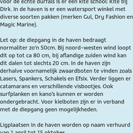
r
s
r
o
voor de echte durfals is er een kite school: Kite bij
t
p
s
r
Dirk. In de haven is er een watersport winkel met
c
o
p
t
diverse soorten pakken (merken Gul, Dry Fashion en
e
r
o
c
Magic Marine).
n
t
r
e
t
c
t
n
Let op: de diepgang in de haven bedraagt
r
e
c
t
normaliter zo'n 50cm. Bij noord-westen wind loopt
u
n
e
r
dit op tot ca 80 cm, bij aflandige zuiden wind kan
m
t
n
u
dit dalen tot slechts 20 cm. In de haven zijn
M
r
t
m
derhalve voornamelijk zwaardboten te vinden zoals
u
u
r
M
Lasers, Spankers, Schakels en Efsix. Verder liggen er
i
m
u
u
catamarans en verschillende visbootjes. Ook
d
M
m
i
surfplanken en kano’s kunnen er worden
e
u
M
d
ondergebracht. Voor kielboten zijn er in verband
r
i
u
e
met de diepgang geen mogelijkheden.
b
d
i
r
e
e
d
b
Ligplaatsen in de haven worden op naam verhuurd
r
r
e
e
van 1 april tot 15 oktober.