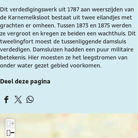
r
r
j
i
i
e
Dit verdedigingswerk uit 1787 aan weerszijden van
j
j
n
de Karnemelksloot bestaat uit twee eilandjes met
e
e
a
grachten er omheen. Tussen 1873 en 1875 werden
n
n
a
ze vergroot en kregen ze beiden een wachthuis. Dit
a
a
n
tweelingfort moest de tussenliggende damsluis
a
a
d
verdedigen. Damsluizen hadden een puur militaire
n
n
e
betekenis. Hier moesten ze het leegstromen van
d
d
K
onder water gezet gebied voorkomen.
e
e
a
Deel deze pagina
K
K
r
a
a
n
r
r
e
D
D
D
n
n
m
e
e
e
e
e
e
e
e
e
m
m
l
+
l
l
l
e
e
k
−
d
d
d
l
l
s