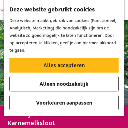
Deze website gebruikt cookies
K
Z
M
a
o
G
Deze website maakt gebruik van cookies (Functioneel,
e
a
e
a
Analytisch, Marketing) die noodzakelijk zijn om de
n
r
k
n
website zo goed mogelijk te laten functioneren. Door
u
t
e
a
op accepteren te klikken, geef je aan hiermee akkoord
n
a
te gaan.
r
d
Alles accepteren
e
h
Alleen noodzakelijk
o
m
e
Voorkeuren aanpassen
p
Batterijen aan de
a
Karnemelksloot
g