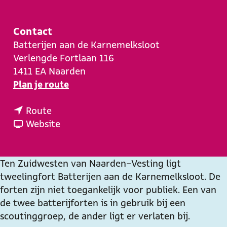
e
Contact
Batterijen aan de Karnemelksloot
Verlengde Fortlaan 116
1411 EA
Naarden
n
Plan je route
a
n
a
Route
a
v
r
Website
a
a
B
r
n
a
B
B
t
Ten Zuidwesten van Naarden-Vesting ligt
a
a
t
tweelingfort Batterijen aan de Karnemelksloot. De
t
t
e
forten zijn niet toegankelijk voor publiek. Een van
t
t
r
de twee batterijforten is in gebruik bij een
e
e
i
scoutinggroep, de ander ligt er verlaten bij.