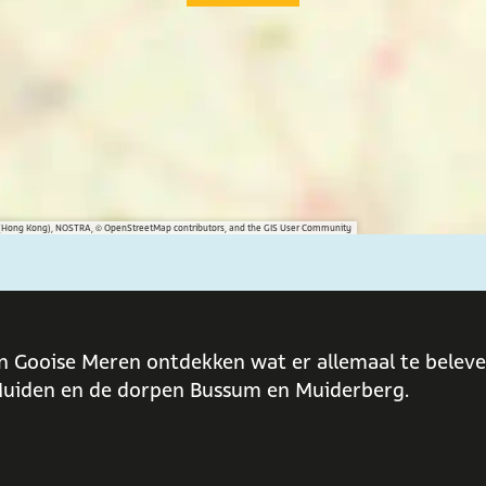
na (Hong Kong), NOSTRA, © OpenStreetMap contributors, and the GIS User Community
n Gooise Meren ontdekken wat er allemaal te beleven
uiden en de dorpen Bussum en Muiderberg.