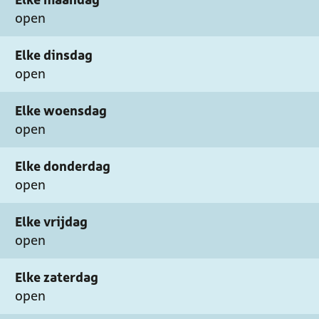
e
r
e
e
open
i
Z
r
i
l
e
Z
l
Elke dinsdag
i
e
open
l
i
l
Elke woensdag
open
Elke donderdag
open
Elke vrijdag
open
Elke zaterdag
open