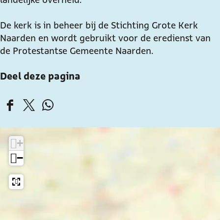
k
k
r
e
e
k
De kerk is in beheer bij de Stichting Grote Kerk
r
r
N
Naarden en wordt gebruikt voor de eredienst van
k
k
a
de Protestantse Gemeente Naarden.
N
N
a
Deel deze pagina
a
a
r
a
a
d
r
r
e
D
D
D
d
d
n
e
e
e
e
e
e
e
e
n
n
+
l
l
l
−
d
d
d
e
e
e
z
z
z
e
e
e
p
p
p