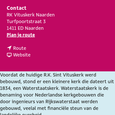
e
Contact
RK Vituskerk Naarden
Turfpoortstraat 3
1411 ED
Naarden
n
Plan je route
a
n
a
Route
a
v
r
Website
a
a
R
r
n
K
R
R
V
Voordat de huidige R.K. Sint Vituskerk werd
K
K
i
bebouwd, stond er een kleinere kerk die dateert uit
V
V
t
1834, een Waterstaatskerk. Waterstaatskerk is de
i
i
u
benaming voor Nederlandse kerkgebouwen die
t
t
s
door ingenieurs van Rijkswaterstaat werden
u
u
k
gebouwd, veelal met financiële steun van de
s
s
e
landelijke overheid.