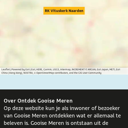
a
a
a
g
g
g
RK Vituskerk Naarden
i
i
i
n
n
n
a
a
a
o
o
o
p
p
p
F
X
W
a
h
c
a
Leaflet
|
Powered by Esri | Esri, HERE, Garmin, USGS, Intermap, INCREMENT P, NRCAN, Esri Japan, METI, Esri
China (Hong Kong), NOSTRA, © OpenStreetMap contributors, and the GIS User Community
e
t
b
s
o
A
o
p
Over Ontdek Gooise Meren
k
p
Op deze website kun je als inwoner of bezoeker
van Gooise Meren ontdekken wat er allemaal te
beleven is. Gooise Meren is ontstaan uit de