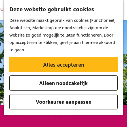
Deze website gebruikt cookies
K
Z
M
a
o
G
Deze website maakt gebruik van cookies (Functioneel,
e
a
e
a
Analytisch, Marketing) die noodzakelijk zijn om de
n
r
k
n
website zo goed mogelijk te laten functioneren. Door
u
t
e
a
op accepteren te klikken, geef je aan hiermee akkoord
n
a
te gaan.
r
d
Alles accepteren
e
h
Alleen noodzakelijk
o
m
e
Voorkeuren aanpassen
p
RK Vituskerk Naarden
a
g