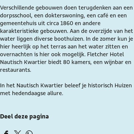
h
h
w
Verschillende gebouwen doen terugdenken aan een
K
K
a
dorpsschool, een dokterswoning, een café en een
w
w
r
gemeentehuis uit circa 1860 en andere
a
a
t
karakteristieke gebouwen. Aan de overzijde van het
r
r
i
water liggen diverse boothuizen. In de zomer kun je
t
t
e
hier heerlijk op het terras aan het water zitten en
i
i
r
overnachten is hier ook mogelijk. Fletcher Hotel
e
e
H
Nautisch Kwartier biedt 80 kamers, een wijnbar en
r
r
u
restaurants.
H
H
i
u
u
z
In het Nautisch Kwartier beleef je historisch Huizen
i
i
e
met hedendaagse allure.
z
z
n
e
e
Deel deze pagina
n
n