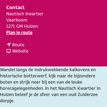
e
Contact
Nautisch Kwartier
Vaarboom
1271 GM
Huizen
n
Plan je route
a
n
a
Route
a
v
r
Website
a
a
N
r
n
a
N
N
u
Wandel langs de indrukwekkende kalkovens en
a
a
t
historische botterwerf, kijk naar de bijzondere
u
u
i
boten en strijk neer bij een van de leuke
t
t
s
horecagelegenheden. In het Nautisch Kwartier in
i
i
c
Huizen beleef je de sfeer van een oud Zuiderzee
s
s
h
dorpje.
c
c
K