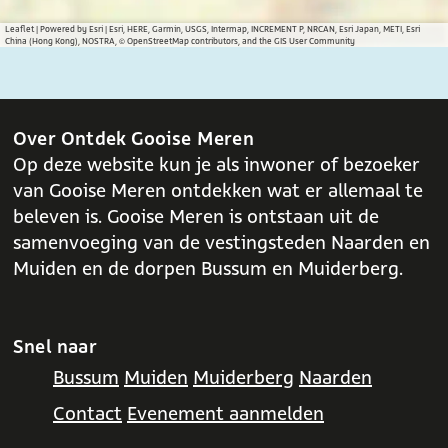
a
h
c
a
Leaflet
|
Powered by Esri | Esri, HERE, Garmin, USGS, Intermap, INCREMENT P, NRCAN, Esri Japan, METI, Esri
China (Hong Kong), NOSTRA, © OpenStreetMap contributors, and the GIS User Community
e
t
b
s
o
A
o
p
Over Ontdek Gooise Meren
k
p
Op deze website kun je als inwoner of bezoeker
van Gooise Meren ontdekken wat er allemaal te
beleven is. Gooise Meren is ontstaan uit de
samenvoeging van de vestingsteden Naarden en
Muiden en de dorpen Bussum en Muiderberg.
Snel naar
Bussum
Muiden
Muiderberg
Naarden
Contact
Evenement aanmelden