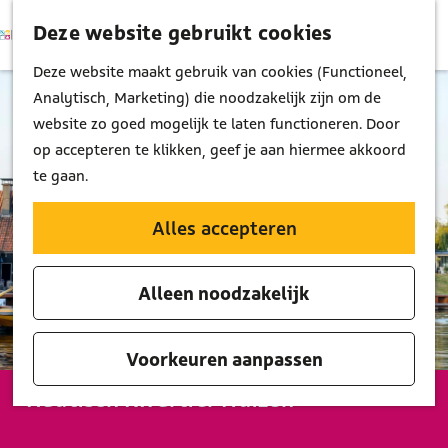
Deze website gebruikt cookies
K
Z
M
a
o
G
Deze website maakt gebruik van cookies (Functioneel,
e
a
e
a
Analytisch, Marketing) die noodzakelijk zijn om de
n
r
k
n
website zo goed mogelijk te laten functioneren. Door
u
t
e
a
op accepteren te klikken, geef je aan hiermee akkoord
n
a
te gaan.
r
d
Alles accepteren
e
h
Alleen noodzakelijk
o
m
e
Voorkeuren aanpassen
p
Nautisch Kwartier Huizen
a
g