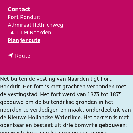
e
Contact
Fort Ronduit
Admiraal Helfrichweg
1411 LM
Naarden
n
Plan je route
a
n
a
Route
a
r
a
F
r
o
Net buiten de vesting van Naarden ligt Fort
F
r
Ronduit. Het fort is met grachten verbonden met
o
t
de vestingstad. Het fort werd van 1873 tot 1875
r
R
gebouwd om de buitendijkse gronden in het
t
o
noorden te verdedigen en maakt onderdeel uit van
R
n
de Nieuwe Hollandse Waterlinie. Het terrein is niet
o
d
openbaar en bestaat uit drie bomvrije gebouwen:
n
u
een wachthuis, een kazerne en een remise.