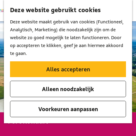
Deze website gebruikt cookies
K
Z
M
a
o
G
Deze website maakt gebruik van cookies (Functioneel,
e
a
e
a
Analytisch, Marketing) die noodzakelijk zijn om de
n
r
k
n
website zo goed mogelijk te laten functioneren. Door
u
t
e
a
op accepteren te klikken, geef je aan hiermee akkoord
n
a
te gaan.
r
d
Alles accepteren
e
h
Alleen noodzakelijk
o
m
e
Voorkeuren aanpassen
p
Fort Ronduit
a
g