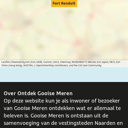
g
g
g
Fort Ronduit
i
i
i
n
n
n
a
a
a
o
o
o
p
p
p
F
X
W
a
h
c
a
Leaflet
|
Powered by Esri | Esri, HERE, Garmin, USGS, Intermap, INCREMENT P, NRCAN, Esri Japan, METI, Esri
China (Hong Kong), NOSTRA, © OpenStreetMap contributors, and the GIS User Community
e
t
b
s
o
A
o
p
Over Ontdek Gooise Meren
k
p
Op deze website kun je als inwoner of bezoeker
van Gooise Meren ontdekken wat er allemaal te
beleven is. Gooise Meren is ontstaan uit de
samenvoeging van de vestingsteden Naarden en