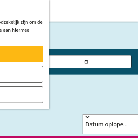
dzakelijk zijn om de
je aan hiermee
K
i
e
s
d
a
t
u
m