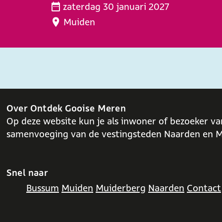
c
o
zaterdag 30 januari 2027
r
o
p
Muiden
o
n
d
e
c
e
n
e
w
e
r
e
K
t
r
i
v
e
j
o
l
Over Ontdek Gooise Meren
k
l
d
Op deze website kun je als inwoner of bezoeker va
o
v
samenvoeging van de vestingsteden Naarden en M
p
e
o
r
n
r
Snel naar
z
a
Bussum
Muiden
Muiderberg
Naarden
Contact
e
s
W
s
i
e