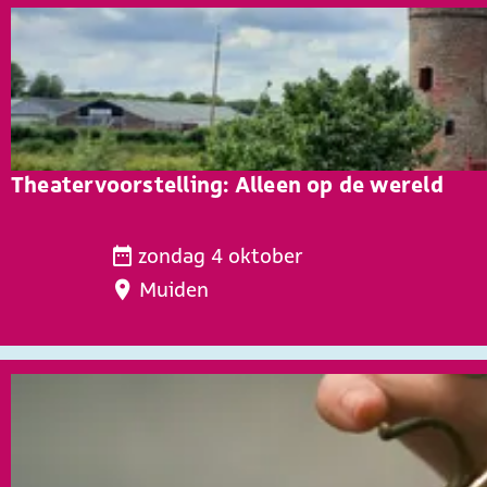
e
t
e
e
r
o
p
Theatervoorstelling: Alleen op de wereld
:
T
zondag 4 oktober
h
Muiden
e
a
t
e
r
v
o