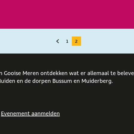
1
2
G
G
H
a
a
u
n
n
i
n Gooise Meren ontdekken wat er allemaal te beleven
a
a
d
uiden en de dorpen Bussum en Muiderberg.
a
a
i
r
r
g
d
p
e
e
a
p
Evenement aanmelden
v
g
a
o
i
g