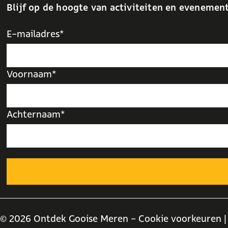
Blijf op de hoogte van activiteiten en evenemen
j
n
k
d
E-mailadres*
e
m
u
Voornaam*
z
i
e
Achternaam*
k
© 2026 Ontdek Gooise Meren -
Cookie voorkeuren