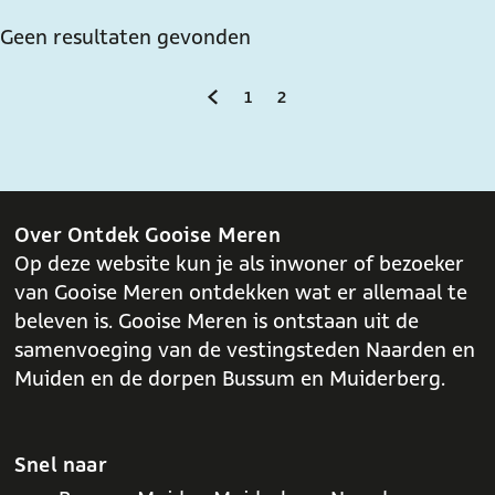
e
t
Geen resultaten gevonden
e
e
1
2
r
G
G
G
o
a
a
a
p
n
n
n
:
a
a
a
Over Ontdek Gooise Meren
a
a
a
Op deze website kun je als inwoner of bezoeker
r
r
r
van Gooise Meren ontdekken wat er allemaal te
beleven is. Gooise Meren is ontstaan uit de
d
p
p
samenvoeging van de vestingsteden Naarden en
e
a
a
Muiden en de dorpen Bussum en Muiderberg.
v
g
g
o
i
i
r
n
n
Snel naar
i
a
a