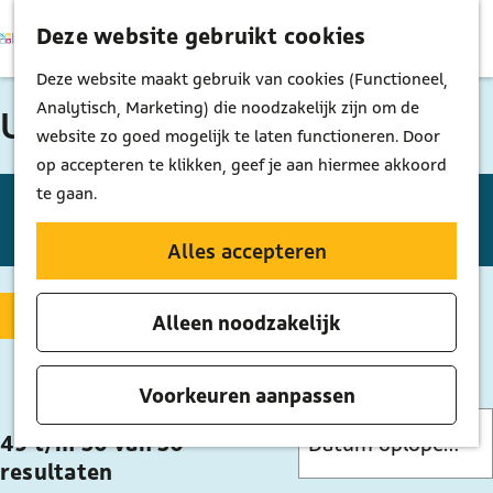
Deze website gebruikt cookies
K
Z
M
a
o
G
Deze website maakt gebruik van cookies (Functioneel,
e
a
e
a
Analytisch, Marketing) die noodzakelijk zijn om de
UITagenda Bussum
n
r
k
n
website zo goed mogelijk te laten functioneren. Door
u
t
e
a
op accepteren te klikken, geef je aan hiermee akkoord
n
a
W
W
S
te gaan.
r
a
o
a
Vandaag
Morgen
Dit weekend
K
d
n
r
Alles accepteren
t
i
e
n
t
z
e
h
e
e
Filter
Alleen noodzakelijk
o
s
o
e
e
d
e
m
r
r
a
e
o
k
Voorkeuren aanpassen
t
p
p
S
j
u
49 t/m 30 van 30
a
:
o
e
m
resultaten
g
r