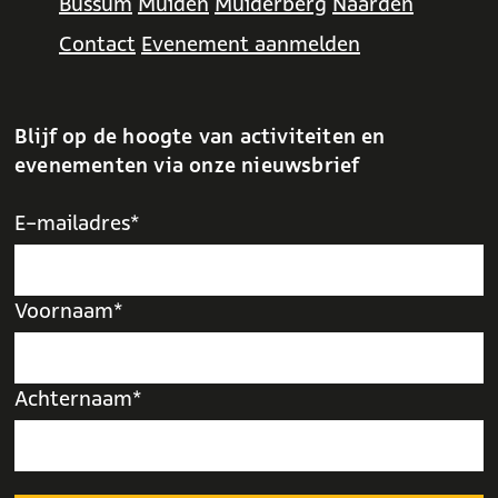
Bussum
Muiden
Muiderberg
Naarden
g
Contact
Evenement aanmelden
e
p
a
Blijf op de hoogte van activiteiten en
evenementen via onze nieuwsbrief
g
i
E-mailadres*
n
a
Voornaam*
Achternaam*